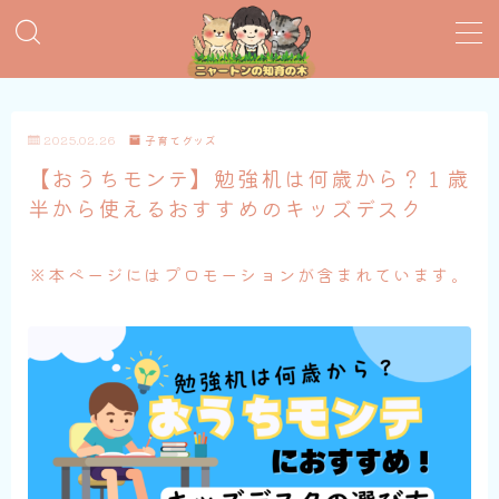
MENU
2025.02.26
子育てグッズ
おすすめ絵本
【おうちモンテ】勉強机は何歳から？１歳
半から使えるおすすめのキッズデスク
子育てグッズ
※本ページにはプロモーションが含まれています。
おうち英語
知育おもちゃ
知って得する子育て情報