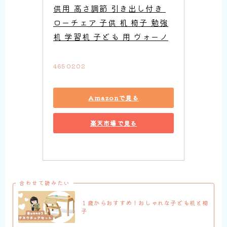
供用 高さ調節 引き出し付き 
ローチェア 子供 机 椅子 勉強
机 学習机 子ども 用 ヴォーノ
4650202
Amazonで見る
楽天市場で見る
合わせて読みたい
１歳からおすすめ！おしゃれな子ども机と椅
子