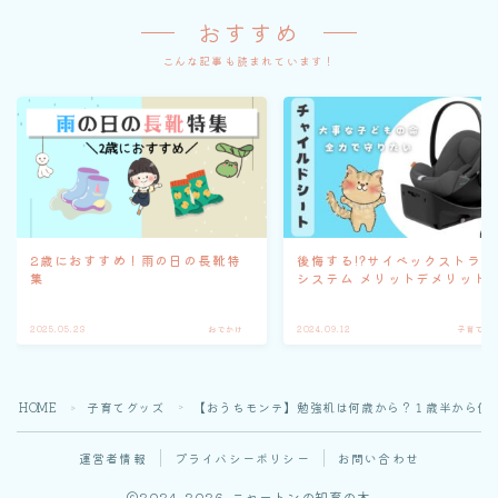
おすすめ
こんな記事も読まれています！
2歳におすすめ！雨の日の長靴特
後悔する!?サイベックストラベ
集
システム メリットデメリット
2025.05.23
おでかけ
2024.09.12
子育てグ
HOME
子育てグッズ
【おうちモンテ】勉強机は何歳から？１歳半から使
＞
＞
運営者情報
プライバシーポリシー
お問い合わせ
2024–2026 ニャートンの知育の木