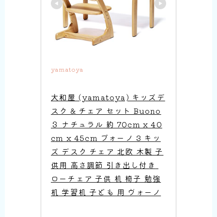
yamatoya
大和屋 (yamatoya) キッズデ
スク & チェア セット Buono
３ ナチュラル 約 70cm x 40
cm x 45cm ブォーノ 3 キッ
ズ デスク チェア 北欧 木製 子
供用 高さ調節 引き出し付き 
ローチェア 子供 机 椅子 勉強
机 学習机 子ども 用 ヴォーノ