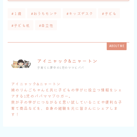
#１歳
#おうちモンテ
#キッズデスク
#子ども
#子ども机
#自立性
ABOUT ME
アイニャック&ニャートン
子育てに夢中の1児のママとパパ
アイニャック&ニャートン
娘のりんごちゃんと共に子どもの学びに役立つ情報をシェ
アする1児のパパママブロガー。
我が子の学びにつながると思い試していることや便利な子
育て商品などを、自身の経験を元に皆さんにシェアしま
す！