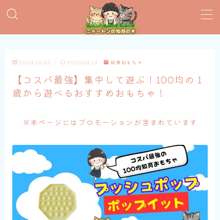
MENU
2024.10.25
2025.03.19
知育おもちゃ
おすすめ絵本
【コスパ最強】集中して遊ぶ！100均の１
歳から遊べるおすすめおもちゃ！
子育てグッズ
おうち英語
※本ページにはプロモーションが含まれています
知育おもちゃ
知って得する子育て情報