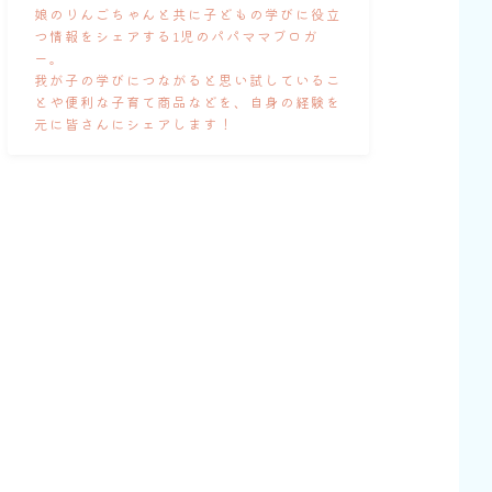
娘のりんごちゃんと共に子どもの学びに役立
つ情報をシェアする1児のパパママブロガ
ー。
我が子の学びにつながると思い試しているこ
とや便利な子育て商品などを、自身の経験を
元に皆さんにシェアします！