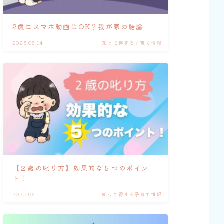
2歳にスマホ動画はOK？我が家の結論
2025.06.14
知って得する子育て情報
【２歳の叱り方】効果的な５つのポイン
ト！
2025.06.11
知って得する子育て情報