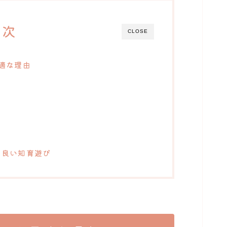
目次
CLOSE
適な理由
の良い知育遊び