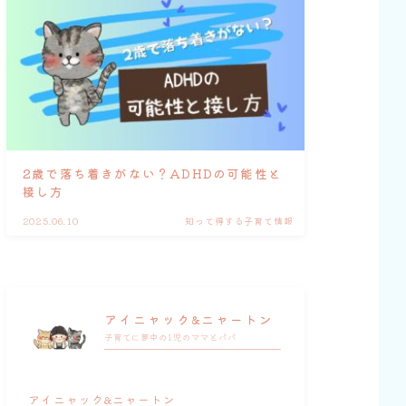
2歳で落ち着きがない？ADHDの可能性と
接し方
2025.06.10
知って得する子育て情報
アイニャック&ニャートン
子育てに夢中の1児のママとパパ
アイニャック&ニャートン