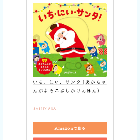
いち、にぃ、サンタ (あかちゃ
んがよろこぶしかけえほん)
JAIID1868
Amazonで見る