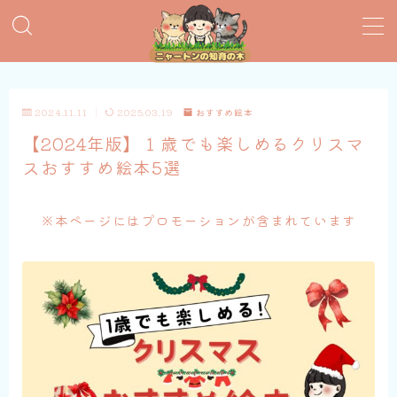
MENU
2024.11.11
2025.03.19
おすすめ絵本
おすすめ絵本
【2024年版】１歳でも楽しめるクリスマ
スおすすめ絵本5選
子育てグッズ
おうち英語
※本ページにはプロモーションが含まれています
知育おもちゃ
知って得する子育て情報