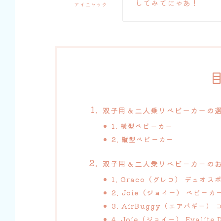
してみてにゃあ！
アイニャック
双子用＆二人乗りベビーカーの
1. 横型ベビーカー
2. 縦型ベビーカー
双子用＆二人乗りベビーカー
の
1. Graco（グレコ） デュオス
2. Joie（ジョイー） ベビーカ
3. AirBuggy（エアバギー）
4. Joie（ジョイー） Evali