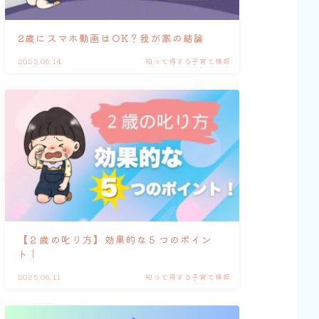
2歳にスマホ動画はOK？我が家の結論
2025.06.14
知って得する子育て情報
【２歳の叱り方】効果的な５つのポイン
ト！
2025.06.11
知って得する子育て情報