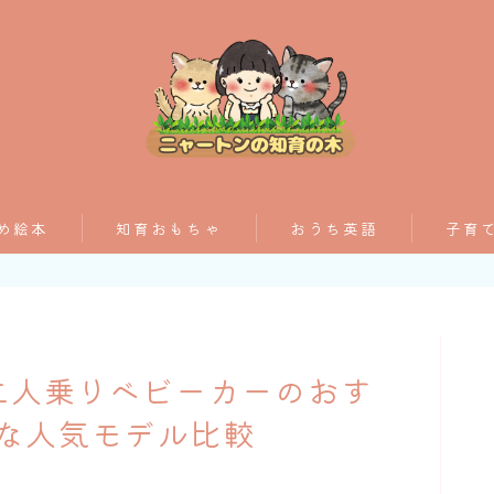
おすすめ絵本
め絵本
知育おもちゃ
おうち英語
子育
子育てグッズ
ズ
おうち英語
＆二人乗りベビーカーのおす
知育おもちゃ
な人気モデル比較
知って得する子育て情報