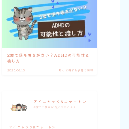
2歳で落ち着きがない？ADHDの可能性と
接し方
2025.06.10
知って得する子育て情報
アイニャック&ニャートン
子育てに夢中の1児のママとパパ
アイニャック&ニャートン