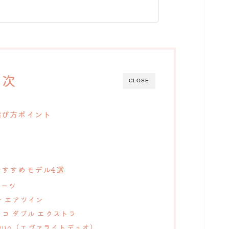
目次
CLOSE
選び方ポイント
おすすめモデル4選
ポーツ
ー エアツイン
 ココ ダブル エクストラ
te Duo（エヴァライトデュオ）