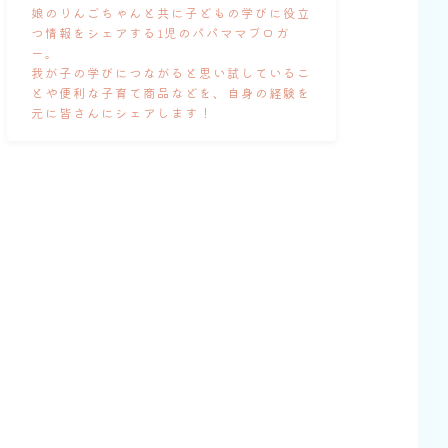
娘のりんごちゃんと共に子どもの学びに役立
つ情報をシェアする1児のパパママブロガ
ー。
我が子の学びにつながると思い試しているこ
とや便利な子育て商品などを、自身の経験を
元に皆さんにシェアします！