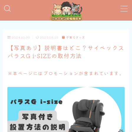
MENU
2024.10.09
2025.03.19
子育てグッズ
おすすめ絵本
【写真あり】説明書はどこ？サイベックス
パラスG i-SIZEの取付方法
子育てグッズ
※本ページにはプロモーションが含まれています。
おうち英語
知育おもちゃ
知って得する子育て情報