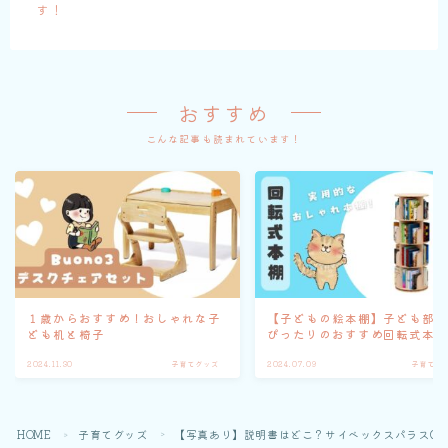
す！
おすすめ
こんな記事も読まれています！
１歳からおすすめ！おしゃれな子
【子どもの絵本棚】子ども部
ども机と椅子
ぴったりのおすすめ回転式本
2024.11.30
子育てグッズ
2024.07.09
子育てグ
HOME
子育てグッズ
【写真あり】説明書はどこ？サイベックスパラスG i-
＞
＞