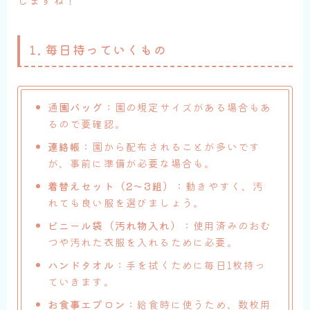
しますね！
1.
毎日持っていくもの
通
園バッグ
：園の規定サイズがある場合もあ
るので要確認。
連絡帳
：園から配布されることが多いです
が、事前に準備が必要な場合も。
着替えセット（2～3組）
：動きやすく、汚
れても良い服を選びましょう。
ビニール袋（汚れ物入れ）
：使用済みのおむ
つや汚れた衣服を入れるために必要。
ハンドタオル
：手を拭くために毎日1枚持っ
ていきます。
お食事エプロン
：給食時に使うため、数枚用