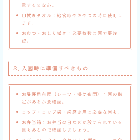
意すると安心。
口拭きタオル
：給食時やおやつの時に使用し
ます。
おむつ・おしり拭き
：必要枚数は園で要確
認。
2.
入園時に準備すべきもの
お昼寝用布団（シーツ・掛け布団）
：園の指
定があるか要確認。
コップ・コップ袋
：歯磨き用に必要な園も。
お弁当箱
：お弁当の日などが設けられている
園もあるので確認しましょう。
スプーン・フォークセット
：園のルールに合