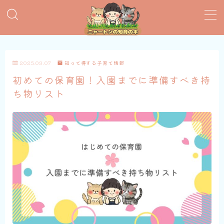
MENU
2025.03.07
知って得する子育て情報
おすすめ絵本
初めての保育園！入園までに準備すべき持
ち物リスト
子育てグッズ
おうち英語
知育おもちゃ
知って得する子育て情報