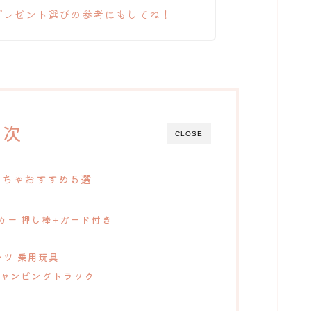
プレゼント選びの参考にもしてね！
目次
CLOSE
もちゃおすすめ５選
カー 押し棒+ガード付き
ベンツ 乗用玩具
キャンピングトラック
！