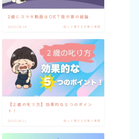
2歳にスマホ動画はOK？我が家の結論
2025.06.14
知って得する子育て情報
【２歳の叱り方】効果的な５つのポイン
ト！
2025.06.11
知って得する子育て情報