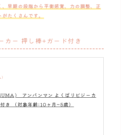
く、早期の段階から平衡感覚、力の調整、正
トがたくさんです。
ーカー 押し棒+ガード付き
A)
TSUMA)　アンパンマン よくばりビジーカ
付き （対象年齢:10ヶ月~5歳）