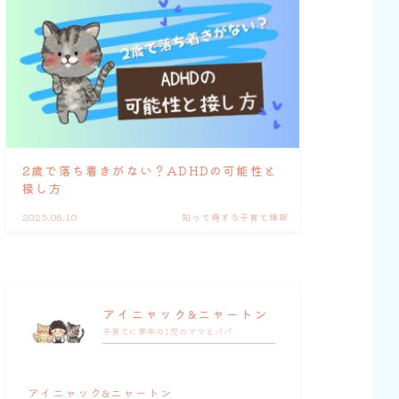
2歳で落ち着きがない？ADHDの可能性と
接し方
2025.06.10
知って得する子育て情報
アイニャック&ニャートン
子育てに夢中の1児のママとパパ
アイニャック&ニャートン