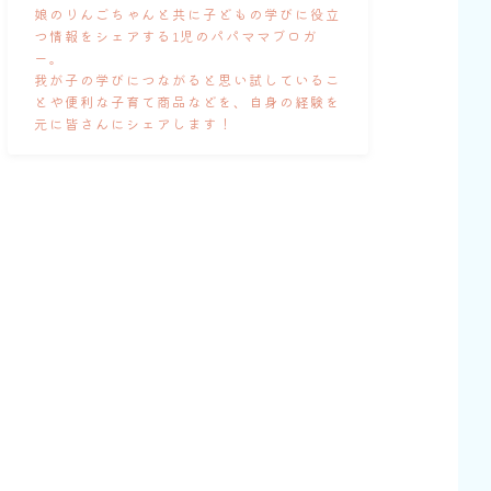
娘のりんごちゃんと共に子どもの学びに役立
つ情報をシェアする1児のパパママブロガ
ー。
我が子の学びにつながると思い試しているこ
とや便利な子育て商品などを、自身の経験を
元に皆さんにシェアします！