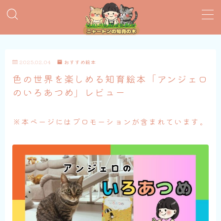
MENU
2025.02.04
おすすめ絵本
おすすめ絵本
色の世界を楽しめる知育絵本「アンジェロ
のいろあつめ」レビュー
子育てグッズ
※本ページにはプロモーションが含まれています。
おうち英語
知育おもちゃ
知って得する子育て情報