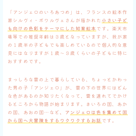
「アンジェロのいろあつめ」は、フランスの絵本作
家シルヴィ・ポワルヴェさんが描かれた
小さい子ど
も向けの色彩をテーマにした知育絵本
です。楽天市
場等での推奨年齢は３歳となっていますが、我が家
の１歳半の子どもでも楽しめているので個人的な意
見にはなりますが１歳〜３歳くらいの子どもに特に
おすすめです。
まっしろな雲の上で暮らしている、ちょっとかわっ
た男の子「アンジェロ」が、雲の下の世界にはどん
な色があるのか知りたくなって、雲を連れてでかけ
るところから物語が始まります。きいろの国、あか
の国、あおの国…など
、ア
ンジェロは色を集めて国
から国へ大冒険をするワクワクするお話
です。