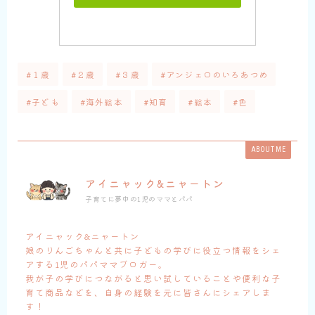
#１歳
#２歳
#３歳
#アンジェロのいろあつめ
#子ども
#海外絵本
#知育
#絵本
#色
ABOUT ME
アイニャック&ニャートン
子育てに夢中の1児のママとパパ
アイニャック&ニャートン
娘のりんごちゃんと共に子どもの学びに役立つ情報をシェ
アする1児のパパママブロガー。
我が子の学びにつながると思い試していることや便利な子
育て商品などを、自身の経験を元に皆さんにシェアしま
す！