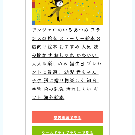
アンジェロのいろあつめ フラ
ンスの絵本 ストーリー絵本 3
歳向け絵本 おすすめ 人気 読
み聞かせ おしゃれ かわいい 
大人も楽しめる 誕生日 プレゼ
ントに最適！ 幼児 赤ちゃん 
子供 孫に贈り物楽しく 知育 
学習 色の勉強 汚れにくい ギ
フト 海外絵本
楽天市場で見る
ワールドライブラリーで見る