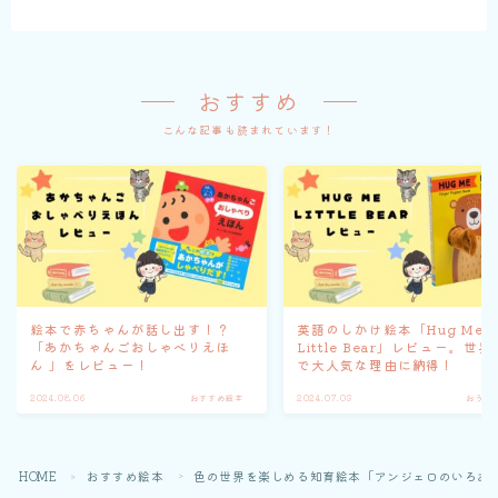
おすすめ
こんな記事も読まれています！
絵本で赤ちゃんが話し出す！？
英語のしかけ絵本「Hug Me
「あかちゃんごおしゃべりえほ
Little Bear」レビュー。世界
ん 」をレビュー！
で大人気な理由に納得！
2024.08.06
おすすめ絵本
2024.07.03
おうち
HOME
おすすめ絵本
色の世界を楽しめる知育絵本「アンジェロのいろあ
＞
＞