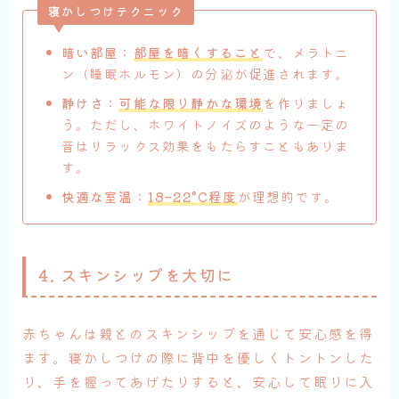
寝かしつけテクニック
暗い部屋
：
部屋を暗くすること
で、メラトニ
ン（睡眠ホルモン）の分泌が促進されます。
静けさ
：
可能な限り静かな環境
を作りましょ
う。ただし、ホワイトノイズのような一定の
音はリラックス効果をもたらすこともありま
す。
快適な室温
：
18–22°C程度
が理想的です。
4. スキンシップを大切に
赤ちゃんは親とのスキンシップを通じて安心感を得
ます。寝かしつけの際に背中を優しくトントンした
り、手を握ってあげたりすると、安心して眠りに入