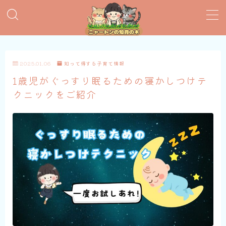
MENU
2025.01.06
知って得する子育て情報
おすすめ絵本
1歳児がぐっすり眠るための寝かしつけテ
クニックをご紹介
子育てグッズ
おうち英語
知育おもちゃ
知って得する子育て情報