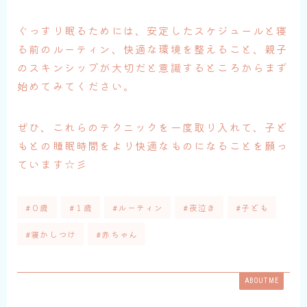
ぐっすり眠るためには、安定したスケジュールと寝
る前のルーティン、快適な環境を整えること、親子
のスキンシップが大切だと意識するところからまず
始めてみてください。
ぜひ、これらのテクニックを一度取り入れて、子ど
もとの睡眠時間をより快適なものになることを願っ
ています☆彡
#０歳
#１歳
#ルーティン
#夜泣き
#子ども
#寝かしつけ
#赤ちゃん
ABOUT ME