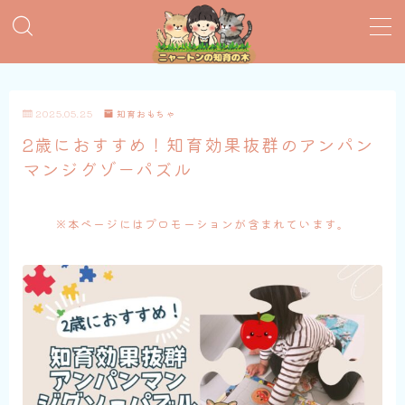
MENU
2025.05.25
知育おもちゃ
おすすめ絵本
2歳におすすめ！知育効果抜群のアンパン
マンジグゾーパズル
子育てグッズ
おうち英語
※本ページにはプロモーションが含まれています。
知育おもちゃ
知って得する子育て情報