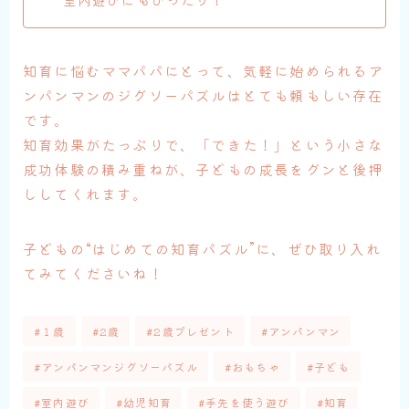
知育に悩むママパパにとって、気軽に始められるア
ンパンマンのジグソーパズルはとても頼もしい存在
です。
知育効果がたっぷりで、「できた！」という小さな
成功体験の積み重ねが、子どもの成長をグンと後押
ししてくれます。
子どもの“はじめての知育パズル”に、ぜひ取り入れ
てみてくださいね！
#１歳
#2歳
#2歳プレゼント
#アンパンマン
#アンパンマンジグソーパズル
#おもちゃ
#子ども
#室内遊び
#幼児知育
#手先を使う遊び
#知育