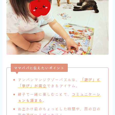
ママパパに伝えたいポイント
アンパンマンジグゾーパズルは、
「遊び」と
「学び」が両立
できるアイテム。
親子で一緒に楽しむことで、
コミュニケーシ
ョンも深まる
。
お出かけ前のちょっとした時間や、雨の日の
室内遊びにもぴったり！