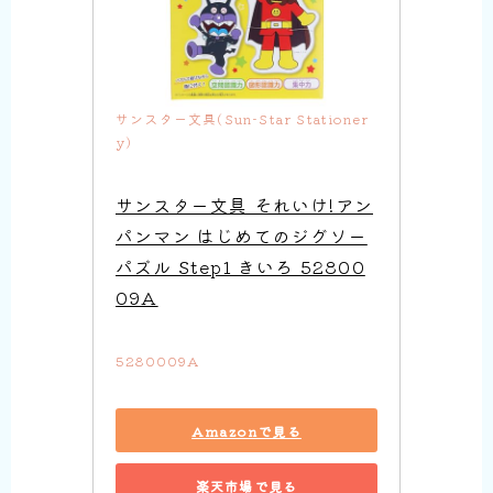
サンスター文具(Sun-Star Stationer
y)
サンスター文具 それいけ!アン
パンマン はじめてのジグソー
パズル Step1 きいろ 52800
09A
5280009A
Amazonで見る
楽天市場で見る