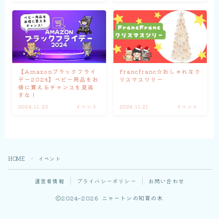
【Amazonブラックフライ
Francfranc☆おしゃれなク
デー2024】ベビー用品をお
リスマスツリー
得に買えるチャンスを見逃
すな！
2024.11.25
イベント
2024.11.21
イベント
HOME
イベント
＞
運営者情報
プライバシーポリシー
お問い合わせ
2024–2026 ニャートンの知育の木