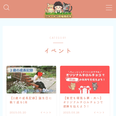
MENU
おすすめ絵本
CATEGORY
イベント
子育てグッズ
おうち英語
知育おもちゃ
知って得する子育て情報
【2歳の成長記録】誕生日に
【育児を頑張る妻・夫へ】
振り返る1年
オリジナルチロルチョコで
感謝を伝えよう！
2025.05.20
イベント
2025.03.26
イベント