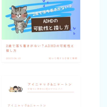
2歳で落ち着きがない？ADHDの可能性と
接し方
2025.06.10
知って得する子育て情報
アイニャック&ニャートン
子育てに夢中の1児のママとパパ
アイニャック&ニャートン