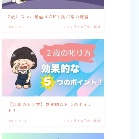
2歳にスマホ動画はOK？我が家の結論
2025.06.14
知って得する子育て情報
【２歳の叱り方】効果的な５つのポイン
ト！
2025.06.11
知って得する子育て情報