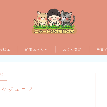
おすすめ絵本
め絵本
知育おもちゃ
おうち英語
子育
子育てグッズ
AG
おうち英語
ンクジュニア
知育おもちゃ
知って得する子育て情報