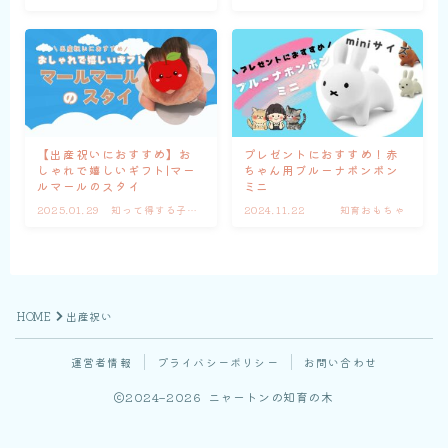
【出産祝いにおすすめ】お
プレゼントにおすすめ！赤
しゃれで嬉しいギフト|マー
ちゃん用ブルーナボンボン
ルマールのスタイ
ミニ
2025.01.29
知って得する子育
2024.11.22
知育おもちゃ
て情報
HOME
出産祝い
運営者情報
プライバシーポリシー
お問い合わせ
2024–2026 ニャートンの知育の木