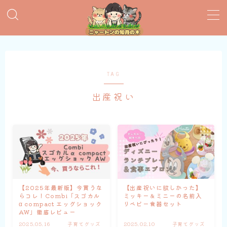
MENU
おすすめ絵本
TAG
出産祝い
子育てグッズ
おうち英語
知育おもちゃ
知って得する子育て情報
【2025年最新版】今買うな
【出産祝いに欲しかった】
らコレ！Combi「スゴカル
ミッキー＆ミニーの名前入
α compact エッグショック
りベビー食器セット
AW」徹底レビュー
2025.05.16
子育てグッズ
2025.02.10
子育てグッズ