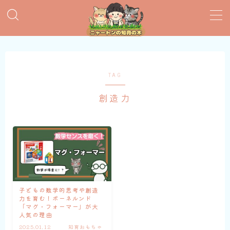
MENU
おすすめ絵本
TAG
創造力
子育てグッズ
おうち英語
知育おもちゃ
知って得する子育て情報
子どもの数学的思考や創造
力を育む！ボーネルンド
「マグ・フォーマー」が大
人気の理由
2025.01.12
知育おもちゃ