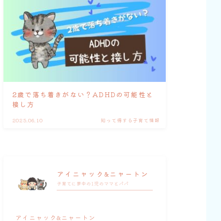
2歳で落ち着きがない？ADHDの可能性と
接し方
2025.06.10
知って得する子育て情報
アイニャック&ニャートン
子育てに夢中の1児のママとパパ
アイニャック&ニャートン