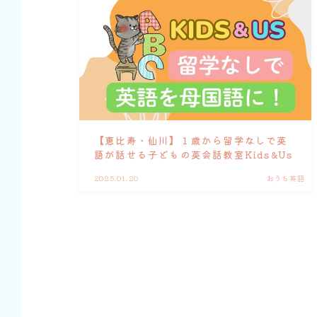
【恵比寿・仙川】１歳から留学なしで英
語が話せる子どもの英会話教室Kids&Us
2025.01.20
おうち英語