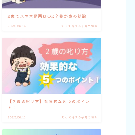
2歳にスマホ動画はOK？我が家の結論
2025.06.14
知って得する子育て情報
【２歳の叱り方】効果的な５つのポイン
ト！
2025.06.11
知って得する子育て情報