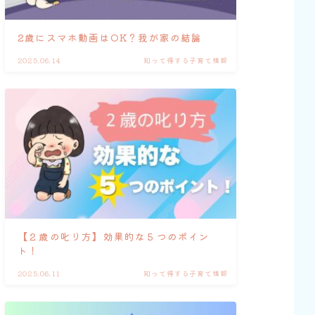
2歳にスマホ動画はOK？我が家の結論
2025.06.14
知って得する子育て情報
【２歳の叱り方】効果的な５つのポイン
ト！
2025.06.11
知って得する子育て情報