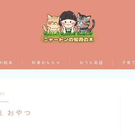
おすすめ絵本
め絵本
知育おもちゃ
おうち英語
子育
子育てグッズ
AG
おうち英語
点 おやつ
知育おもちゃ
知って得する子育て情報