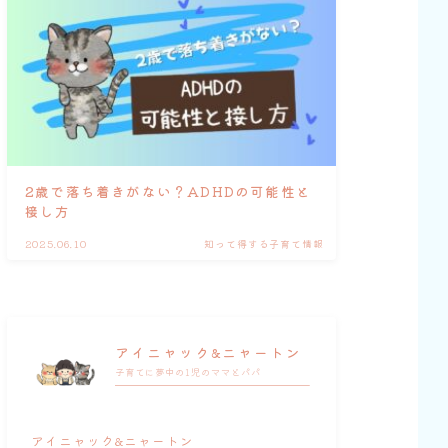
2歳で落ち着きがない？ADHDの可能性と
接し方
2025.06.10
知って得する子育て情報
アイニャック&ニャートン
子育てに夢中の1児のママとパパ
アイニャック&ニャートン