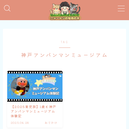
MENU
おすすめ絵本
TAG
神戸アンパンマンミュージアム
子育てグッズ
おうち英語
知育おもちゃ
知って得する子育て情報
【2025育児旅】1歳と神戸
アンパンマンミュージアム
体験記
2025.04.28
おでかけ