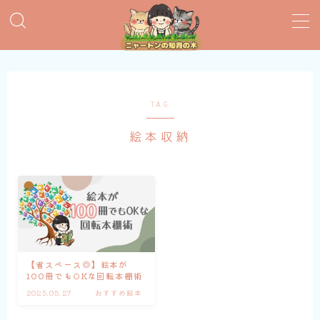
MENU
おすすめ絵本
TAG
絵本収納
子育てグッズ
おうち英語
知育おもちゃ
知って得する子育て情報
【省スペース◎】絵本が
100冊でもOKな回転本棚術
2025.05.27
おすすめ絵本