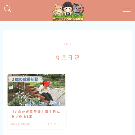
MENU
おすすめ絵本
TAG
育児日記
子育てグッズ
おうち英語
知育おもちゃ
知って得する子育て情報
【2歳の成長記録】誕生日に
振り返る1年
2025.05.20
イベント