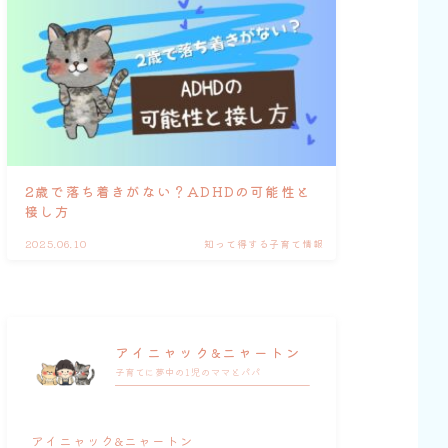
2歳で落ち着きがない？ADHDの可能性と
接し方
2025.06.10
知って得する子育て情報
アイニャック&ニャートン
子育てに夢中の1児のママとパパ
アイニャック&ニャートン