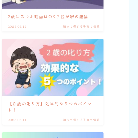
2歳にスマホ動画はOK？我が家の結論
2025.06.14
知って得する子育て情報
【２歳の叱り方】効果的な５つのポイン
ト！
2025.06.11
知って得する子育て情報