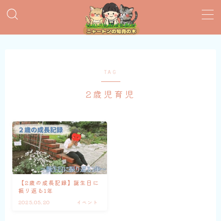
MENU
おすすめ絵本
TAG
2歳児育児
子育てグッズ
おうち英語
知育おもちゃ
知って得する子育て情報
【2歳の成長記録】誕生日に
振り返る1年
2025.05.20
イベント